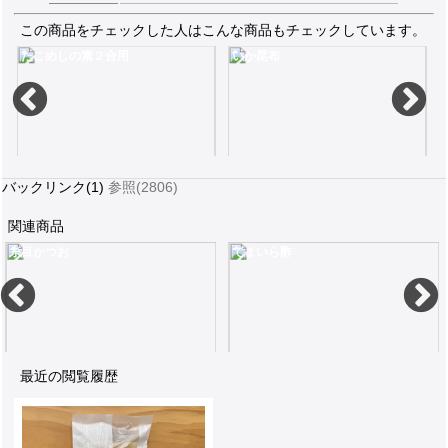
この商品をチェックした人はこんな商品もチェックしています。
たこめしの素２合用
いか昆布
バックリンク(1)
参照(2806)
関連商品
糸目かつお
てまいら酢
ぶつ切り蛸の旨味豊かな炊き込みご飯の素。ミツバの香る鯛のお吸い物の素付き2合用
70g簡単な食事にご飯とイカ昆布で混ぜご飯
煮干しいりこと昆布
880
450
8
最近の閲覧履歴