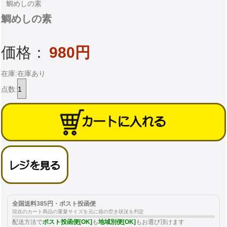
鯛めしの素
鯛めしの素
価格：
980円
在庫:在庫あり
点数:
全国送料385円・ポスト投函便
現在のカート商品の重量サイズを元に箱の空き状況を判定
配送方法で
ポスト投函便[OK]
も
地域別便[OK]
もお選び頂けます