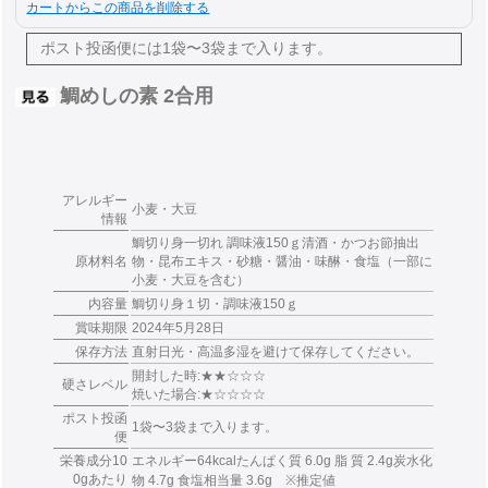
カートからこの商品を削除する
ポスト投函便には
1袋〜3袋まで入ります。
鯛めしの素 2合用
アレルギー
小麦・大豆
情報
鯛切り身一切れ 調味液150ｇ清酒・かつお節抽出
原材料名
物・昆布エキス・砂糖・醤油・味醂・食塩（一部に
小麦・大豆を含む）
内容量
鯛切り身１切・調味液150ｇ
賞味期限
2024年5月28日
保存方法
直射日光・高温多湿を避けて保存してください。
開封した時:★★☆☆☆
硬さレベル
焼いた場合:★☆☆☆☆
ポスト投函
1袋〜3袋まで入ります。
便
栄養成分10
エネルギー64kcalたんぱく質 6.0g 脂 質 2.4g炭水化
0gあたり
物 4.7g 食塩相当量 3.6g ※推定値