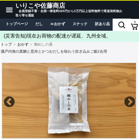
いりこや佐藤商店
会員登録不要・全国一律送料385円から3万円以上送料無料で尾道発乾物お
取り寄せ通販
0
トップページ
だし
おかず
スナック
訳あり品
当店につい
(災害告知)現在お荷物の配達が遅延、九州全域、
トップ
＞
おかず
＞ 鯛めしの素
瀬戸内海の真鯛と昆布とかつおだしを味わう炊き込みご飯2合用