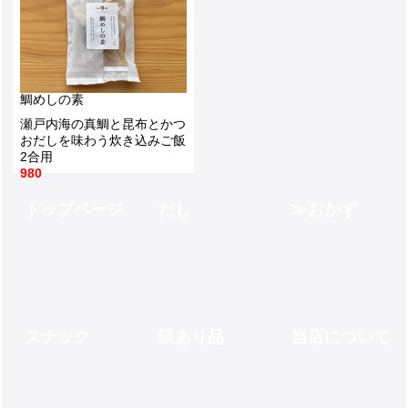
ご飯や豆腐にほうれん草やお好み焼きや焼きそばにもふりかけるかつお80g
てまいら酢はほどよい酸味と甘みでとても重宝します内容量500ml
680
450
鯛めしの素
瀬戸内海の真鯛と昆布とかつ
おだしを味わう炊き込みご飯
2合用
980
トップページ
だし
おかず
スナック
訳あり品
当店について