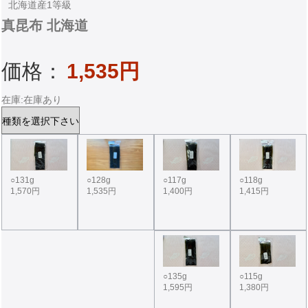
北海道産1等級
真昆布 北海道
価格：
1,535円
在庫:在庫あり
○131g
○117g
○118g
○128g
1,570円
1,400円
1,415円
1,535円
○135g
○115g
1,595円
1,380円