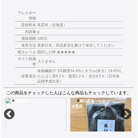
アレルギー
情報
原材料名
真昆布（北海道）
内容量
g
賞味期限
180日
保存方法
直射日光・高温多湿を避けて保存してください
硬さレベル
開封した時:★★★★★
ポスト投函
入りません
便
食物繊維27.1%糖質34.4%ミネラル(灰分）19.6%1,
栄養成分
たんぱく質8.2％・脂質1.2％・水分9.5％（日本食
品標準成分表）
この商品をチェックした人はこんな商品もチェックしています。
×
×
利尻昆布
羅臼昆布 らう
す昆布