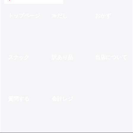
トップページ
だし
おかず
スナック
訳あり品
当店について
質問する
会計レジ