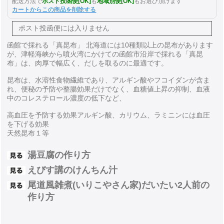
配送方法で
ポスト投函便[OK]
も
地域別便[OK]
もお選び頂けます
カートからこの商品を削除する
ポスト投函便には
入りません
函館で採れる「真昆布」 北海道には10種類以上の昆布があります
が、津軽海峡から噴火湾にかけての函館市沿岸で採れる「真昆
布」は、肉厚で幅広く、だしを取るのに最適です。
昆布は、水溶性食物繊維であり、アルギン酸やフコイダンが含ま
れ、便秘の予防や整腸効果だけでなく、血糖値上昇の抑制、血液
中のコレステロール濃度の低下など、
高血圧を予防する効果アルギン酸、カリウム、ラミニンには血圧
を下げる効果
天然昆布１等
湯豆腐の作り方
えびす講のけんちん汁
尾道風雑煮(いりこやさん家)だいたい2人前の
作り方