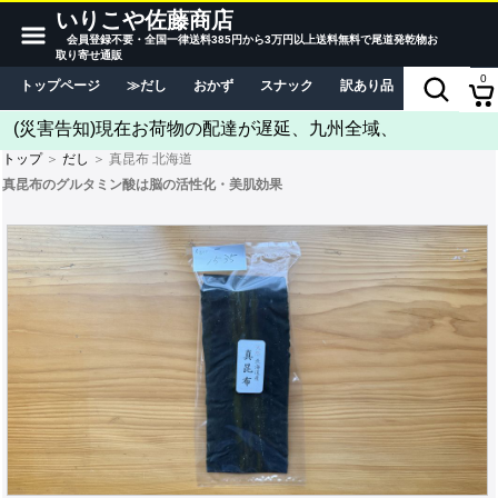
いりこや佐藤商店
会員登録不要・全国一律送料385円から3万円以上送料無料で尾道発乾物お
取り寄せ通販
0
トップページ
だし
おかず
スナック
訳あり品
当店につい
(災害告知)現在お荷物の配達が遅延、九州全域、
トップ
＞
だし
＞ 真昆布 北海道
真昆布のグルタミン酸は脳の活性化・美肌効果