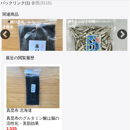
バックリンク(1)
参照(3115)
関連商品
×
煮干しいりこ中羽
羅臼昆布 らう
200g
す昆布
宗谷地方育ちの適度な塩味を含み澄む粘りのある上等な昆布
250g北海道の羅臼町で採れる貴重な昆布
便秘解消や免疫力ア
840
2,900
8
最近の閲覧履歴
250g北海道の羅臼町で採れる貴重な昆布
瀬戸内海の漁場で採れた新鮮な煮干(にぼし)中羽はだしにもおかずにも使えます200g
2,900
1,000
真昆布 北海道
真昆布のグルタミン酸は脳の
活性化・美肌効果
1,535