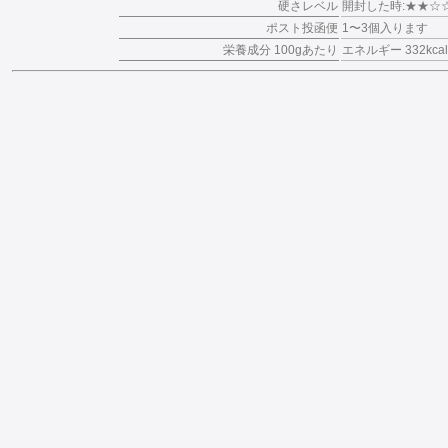
硬さレベル
開封した時:★★☆
ポスト投函便
1〜3個入ります
栄養成分 100gあたり
エネルギー 332kca