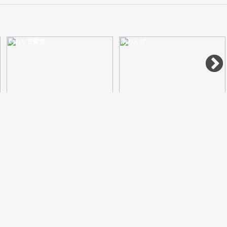
いわし甘露煮
あみえび
100g別名たべるいりこ。瀬戸内海の漁で採れたカルシウムいっぱいの子供のおやつに最適
70gイライラする時はカルシウムいっぱいの煮干しいりこ小羽
淡路島
500
380
保存料、着色料、調味料（アミノ酸等）無添加で柔らかい食感がご飯に合います140g
40g天然色で柔らかく、かけて良し混ぜて良しのカルシウムえび
500
250