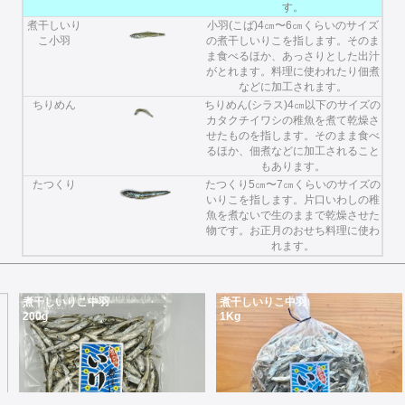
す。
煮干しいり
小羽(こば)4㎝〜6㎝くらいのサイズ
こ小羽
の煮干しいりこを指します。そのま
ま食べるほか、あっさりとした出汁
がとれます。料理に使われたり佃煮
などに加工されます。
ちりめん
ちりめん(シラス)4㎝以下のサイズの
カタクチイワシの稚魚を煮て乾燥さ
せたものを指します。そのまま食べ
るほか、佃煮などに加工されること
もあります。
たつくり
たつくり5㎝〜7㎝くらいのサイズの
いりこを指します。片口いわしの稚
魚を煮ないで生のままで乾燥させた
物です。お正月のおせち料理に使わ
れます。
煮干しいりこ中羽
煮干しいりこ中羽
200g
1Kg