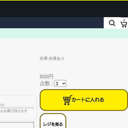
0
在庫:在庫あり
500円
点数 :
判定
もお選び頂けます