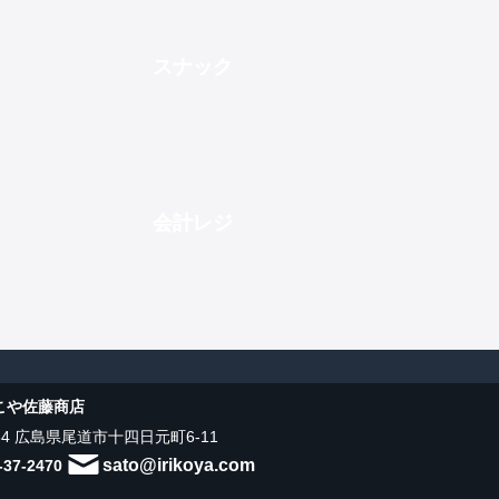
スナック
会計レジ
こや佐藤商店
034 広島県尾道市十四日元町6-11
sato@irikoya.com
-37-2470