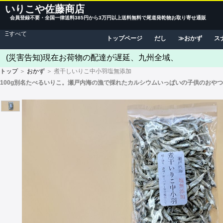
いりこや佐藤商店
会員登録不要・全国一律送料385円から3万円以上送料無料で尾道発乾物お取り寄せ通販
Ξすべて
トップページ
だし
おかず
ス
(災害告知)現在お荷物の配達が遅延、九州全域、
トップ
＞
おかず
＞ 煮干しいりこ中小羽塩無添加
100g別名たべるいりこ。瀬戸内海の漁で採れたカルシウムいっぱいの子供のおや