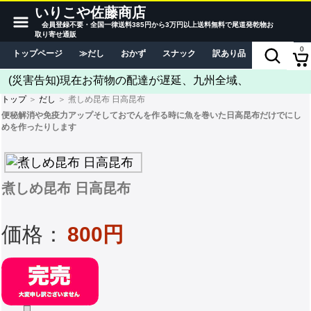
いりこや佐藤商店
会員登録不要・全国一律送料385円から3万円以上送料無料で尾道発乾物お
取り寄せ通販
0
トップページ
だし
おかず
スナック
訳あり品
当店につい
(災害告知)現在お荷物の配達が遅延、九州全域、
トップ
＞
だし
＞ 煮しめ昆布 日高昆布
便秘解消や免疫力アップそしておでんを作る時に魚を巻いた日高昆布だけでにし
めを作ったりします
煮しめ昆布 日高昆布
価格：
800円