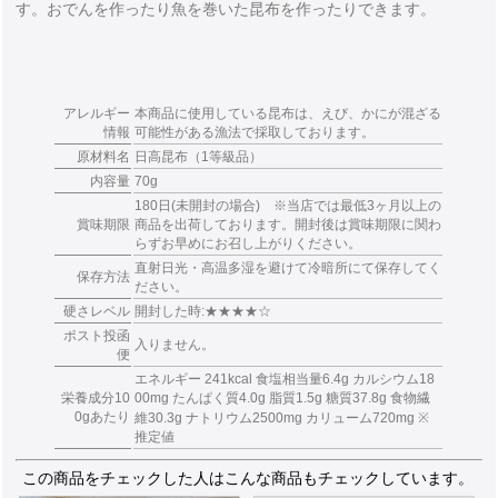
す。おでんを作ったり魚を巻いた昆布を作ったりできます。
アレルギー
本商品に使用している昆布は、えび、かにが混ざる
情報
可能性がある漁法で採取しております。
原材料名
日高昆布（1等級品）
内容量
70g
180日(未開封の場合) ※当店では最低3ヶ月以上の
賞味期限
商品を出荷しております。開封後は賞味期限に関わ
らずお早めにお召し上がりください。
直射日光・高温多湿を避けて冷暗所にて保存してく
保存方法
ださい。
硬さレベル
開封した時:★★★★☆
ポスト投函
入りません。
便
エネルギー 241kcal 食塩相当量6.4g カルシウム18
栄養成分10
00mg たんぱく質4.0g 脂質1.5g 糖質37.8g 食物繊
0gあたり
維30.3g ナトリウム2500mg カリューム720mg ※
推定値
この商品をチェックした人はこんな商品もチェックしています。