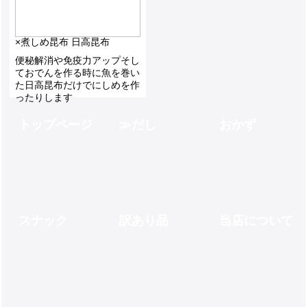
2,900
1,000
×
煮しめ昆布 日高昆布
便秘解消や免疫力アップそし
ておでんを作る時に魚を巻い
た日高昆布だけでにしめを作
ったりします
800
トップページ
だし
おかず
スナック
訳あり品
当店について