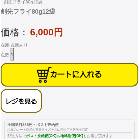
剣先フライ80g12袋
剣先フライ80g12袋
価格：
6,000円
在庫:在庫あり
点数:
全国送料385円・ポスト投函便
現在のカート商品の重量サイズを元に箱の空き状況を判定
配送方法で
ポスト投函便[OK]
も
地域別便[OK]
もお選び頂けます