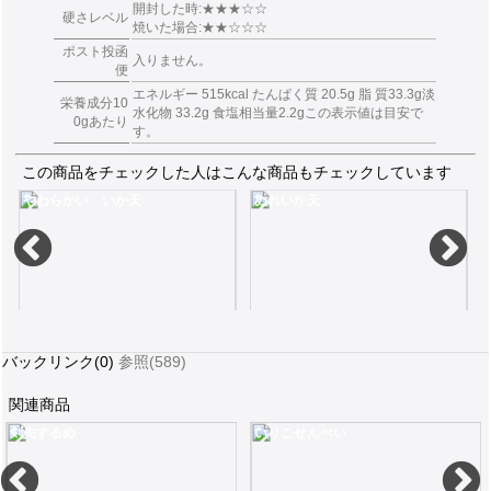
開封した時:★★★☆☆
硬さレベル
焼いた場合:★★☆☆☆
ポスト投函
入りません。
便
エネルギー 515kcal たんぱく質 20.5g 脂 質33.3g淡
栄養成分10
水化物 33.2g 食塩相当量2.2gこの表示値は目安で
0gあたり
す。
この商品をチェックした人はこんな商品もチェックしています
やわらかい いか天
ぬれいか天
バックリンク(0)
参照(589)
関連商品
剣先するめ
いりこせんべい
食感がソフトなので噛んですぐいかの味が口一杯に広がる70g
55g秘伝の醤油ダレでしっとりと柔らかく仕上げました
瀬戸内のすっぱいレ
390
351
2