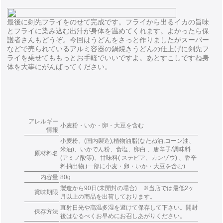
最後に剣先フライをのせて完成です。フライから出るイカの旨味
とフライに染み込む出汁が身体を温めてくれます。よかったら保
護者さんもどうぞ。今回はうどんをさっと作りましたがスーパー
などで売られているアルミ容器の鍋焼きうどんの仕上げに剣先フ
ライを乗せてももっとお手軽でいいですよ。あとすこしですね身
体を大事にがんばってください。
アレルギー
小麦粉・いか・卵・大豆を含む
情報
小麦粉、(国内製造),植物油脂(なたね油,コーン油、
米油)、いかでん粉、食塩、卵白 、唐辛子/調味料
原材料名
(アミノ酸等)、甘味料( ステビア、カンゾウ) 、香辛
料抽出物,(一部に小麦・卵・いか・大豆を含む)
内容量
80g
製造から90日(未開封の場合) ※当店では最低2ヶ
賞味期限
月以上の商品を出荷しております。
直射日光や高温多湿を避けて保存して下さい。開封
保存方法
後はなるべくお早めにお召しあがりください。