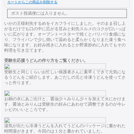
カートからこの商品を削除する
ポスト投函便には
入りません。
いかの王様剣先するめをイカフライにしました。そのまま召し上
がるだけでも口の中に広がる甘みと剣先スルメのコクが口いっぱ
いに広がります。オーブントースターで焼くとパリパリ食感にな
り、フライパンで少し焼いて温めると柔らかくなりまた違う食べ
味になります。お好み焼きに入れるとか野菜炒めに入れてもその
料理を引き立てます。
受験生応援うどんの作り方をご覧ください。
受験生と同じくらいお忙しい保護者さんに素早くできて元気にな
るうどんをご紹介します。あごだしの元と冷凍うどんを使ってさ
っと作ります。
お鍋の水にあご出汁と、醤油少々みりん少々を加えて火にかけま
す。醤油とみりんは受験生の好みにあわせて調整できるのが今レ
シピのいいところです。
湯気が出たら冷凍うどんを入れてうどんのパッケージに書かれた
時間湯がきます。今回のは１分と書かれていました。