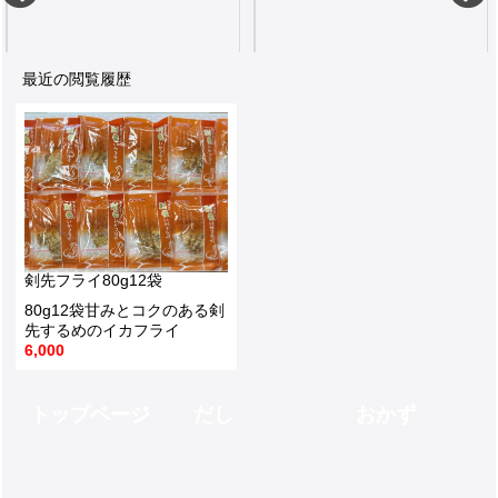
最近の閲覧履歴
5枚高級な位置付けにある剣先スルメはほんのり甘くて焼いても柔らかい
パリッとした食感16g
7,550
550
剣先フライ80g12袋
80g12袋甘みとコクのある剣
先するめのイカフライ
6,000
トップページ
だし
おかず