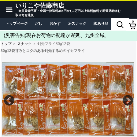
いりこや佐藤商店
会員登録不要・全国一律送料385円から3万円以上送料無料で尾道発乾物お
取り寄せ通販
0
トップページ
だし
おかず
スナック
訳あり品
当店につい
(災害告知)現在お荷物の配達が遅延、九州全域、
トップ
＞
スナック
＞ 剣先フライ80g12袋
80g12袋甘みとコクのある剣先するめのイカフライ