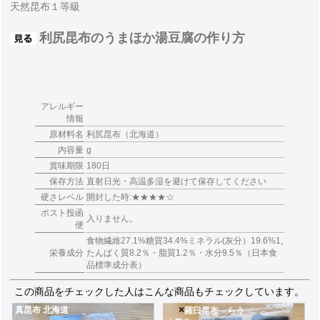
天然昆布１等級
利尻昆布のうまほか湯豆腐の作り方
アレルギー
情報
原材料名
利尻昆布（北海道）
内容量
g
賞味期限
180日
保存方法
直射日光・高温多湿を避けて保存してください
硬さレベル
開封した時:★★★★☆
ポスト投函
入りません。
便
食物繊維27.1%糖質34.4%ミネラル(灰分）19.6%1,
栄養成分
たんぱく質8.2％・脂質1.2％・水分9.5％（日本食
品標準成分表）
この商品をチェックした人はこんな商品もチェックしています。
×
真昆布 北海道
羅臼昆布 らう