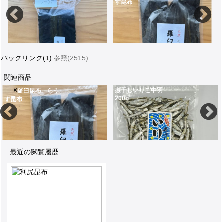
す昆布
バックリンク(1)
参照(2515)
関連商品
×
煮干しいりこ中羽
羅臼昆布 らう
200g
す昆布
真昆布のグルタミン酸は脳の活性化・美肌効果
250g北海道の羅臼町で採れる貴重な昆布
便秘解消や免疫力ア
1,535
2,900
8
最近の閲覧履歴
250g北海道の羅臼町で採れる貴重な昆布
瀬戸内海の漁場で採れた新鮮な煮干(にぼし)中羽はだしにもおかずにも使えます200g
2,900
1,000