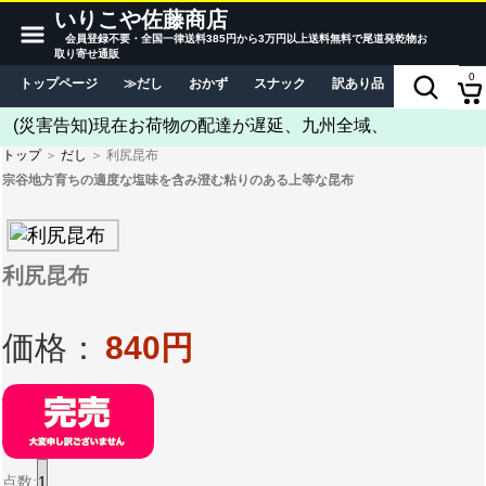
いりこや佐藤商店
会員登録不要・全国一律送料385円から3万円以上送料無料で尾道発乾物お
取り寄せ通販
0
トップページ
だし
おかず
スナック
訳あり品
当店につい
(災害告知)現在お荷物の配達が遅延、九州全域、
トップ
＞
だし
＞ 利尻昆布
宗谷地方育ちの適度な塩味を含み澄む粘りのある上等な昆布
利尻昆布
価格：
840円
点数: