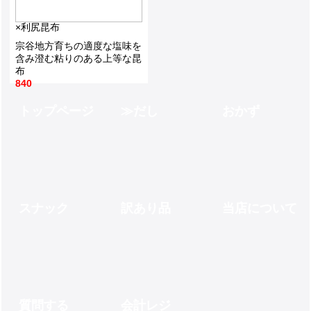
×
利尻昆布
宗谷地方育ちの適度な塩味を
含み澄む粘りのある上等な昆
布
840
トップページ
だし
おかず
スナック
訳あり品
当店について
質問する
会計レジ