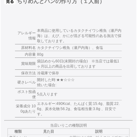
ちりめんとパンの作り方（１人前）
本商品に使用しているカタクチイワシ稚魚（瀬戸内
アレルギー
海）は、えび、かにが混ざる可能性のある漁法で採
情報
取しております。
原材料名
カタクチイワシ稚魚（瀬戸内海）、食塩
内容量
80g
袋詰めから60日(未開封の場合) ※当店では最低1
賞味期限
ヶ月以上の商品を出荷しております
保存方法
冷蔵庫で保存
開封した時:★★☆☆☆
硬さレベル
焼いた場合:
ポスト投函
5点入ります
便
エネルギー:490Kcal、たんぱく質:15.4g、脂質:22.
栄養成分 10
6g、炭水化物:56.2g、食塩相当量:3.8g 、目安で
0gあたり
す。
当店いりこの種類説明
種類
見た目
説明