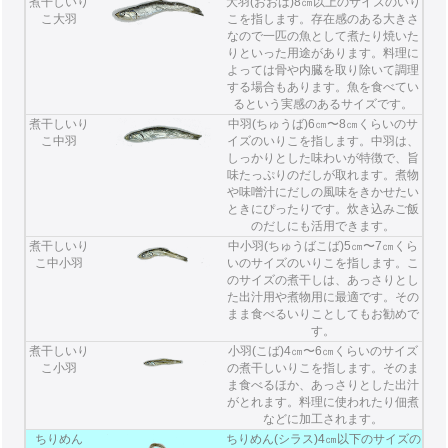
煮干しいり
大羽(おおば)8㎝以上のサイズのいり
こ大羽
こを指します。存在感のある大きさ
なので一匹の魚として煮たり焼いた
りといった用途があります。料理に
よっては骨や内臓を取り除いて調理
する場合もあります。魚を食べてい
るという実感のあるサイズです。
煮干しいり
中羽(ちゅうば)6㎝〜8㎝くらいのサ
こ中羽
イズのいりこを指します。中羽は、
しっかりとした味わいが特徴で、旨
味たっぷりのだしが取れます。煮物
や味噌汁にだしの風味をきかせたい
ときにぴったりです。炊き込みご飯
のだしにも活用できます。
煮干しいり
中小羽(ちゅうばこば)5㎝〜7㎝くら
こ中小羽
いのサイズのいりこを指します。こ
のサイズの煮干しは、あっさりとし
た出汁用や煮物用に最適です。その
まま食べるいりことしてもお勧めで
す。
煮干しいり
小羽(こば)4㎝〜6㎝くらいのサイズ
こ小羽
の煮干しいりこを指します。そのま
ま食べるほか、あっさりとした出汁
がとれます。料理に使われたり佃煮
などに加工されます。
ちりめん
ちりめん(シラス)4㎝以下のサイズの