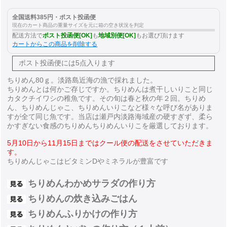
全国送料385円・ポスト投函便
現在のカート商品の重量サイズを元に箱の空き状況を判定
配送方法で
ポスト投函便[OK]
も
地域別便[OK]
もお選び頂けます
カートからこの商品を削除する
ポスト投函便には
5点入ります
ちりめん80ｇ。淡路島近海の漁で採れました。
ちりめんとは何かご存じですか。ちりめんは煮干しいりこと同じ
カタクチイワシの稚魚です。その旬は春と秋の年２回。ちりめ
ん、ちりめんじゃこ、ちりめんいりこなど様々な呼び名がありま
すが全て同じ魚です。当店は瀬戸内淡路海域産の硬すぎず、柔ら
かすぎない食感のちりめんちりめんいりこを厳選しております。
5月10日から11月15日まではクール便の配送をさせていただきま
す。
ちりめんじゃこはビタミンDやミネラルが豊富です
ちりめんわかめサラダの作り方
ちりめんの炊き込みごはん
ちりめんふりかけの作り方