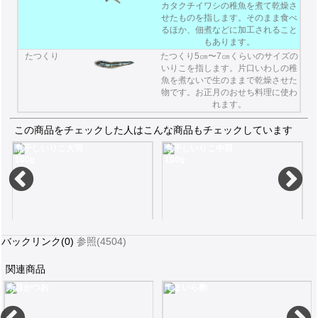
カタクチイワシの稚魚を煮て乾燥さ
せたものを指します。そのまま食べ
るほか、佃煮などに加工されること
もあります。
たつくり
たつくり5㎝〜7㎝くらいのサイズの
いりこを指します。片口いわしの稚
魚を煮ないで生のままで乾燥させた
物です。お正月のおせち料理に使わ
れます。
この商品をチェックした人はこんな商品もチェックしています
煮干しいりこ大羽
煮干しいりこ中羽
100g
100g
バックリンク(0)
参照(4504)
関連商品
糸目かつお
てまいら酢
瀬戸内海の漁場で水揚げされた8〜10センチクラスの大羽の煮干(にぼし)はお酒のあてにもお使いください100g
100g伊吹島を中心とした漁場で採れたカタクチイワシの煮干し(にぼし)はだしに最適です
瀬戸内海の漁場で採