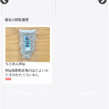
600
500
1
最近の閲覧履歴
ご飯や豆腐にほうれん草やお好み焼きや焼きそばにもふりかけるかつお80g
てまいら酢はほどよい酸味と甘みでとても重宝します内容量500ml
680
450
ちりめん80g
80g淡路島近海のほどよいか
たさのかたくちいわし
500
トップページ
だし
おかず