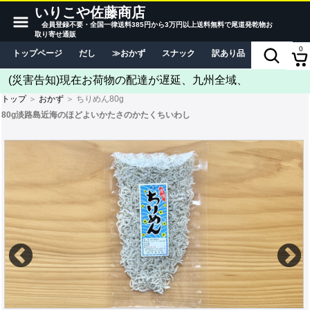
いりこや佐藤商店
会員登録不要・全国一律送料385円から3万円以上送料無料で尾道発乾物お
取り寄せ通販
0
トップページ
だし
おかず
スナック
訳あり品
当店につい
(災害告知)現在お荷物の配達が遅延、九州全域、
トップ
＞
おかず
＞ ちりめん80g
80g淡路島近海のほどよいかたさのかたくちいわし