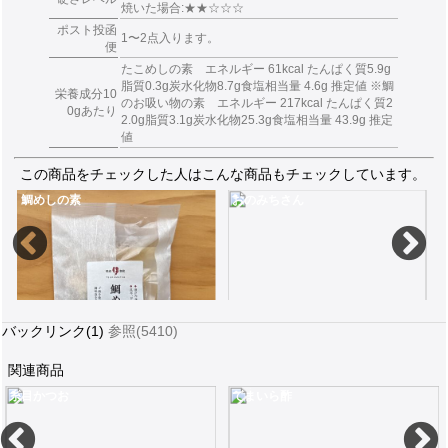
焼いた場合:★★☆☆☆
ポスト投函
1〜2点入ります。
便
たこめしの素 エネルギー 61kcal たんぱく質5.9g
脂質0.3g炭水化物8.7g食塩相当量 4.6g 推定値 ※鯛
栄養成分10
のお吸い物の素 エネルギー 217kcal たんぱく質2
0gあたり
2.0g脂質3.1g炭水化物25.3g食塩相当量 43.9g 推定
値
この商品をチェックした人はこんな商品もチェックしています。
鯛めしの素
おのみちさん
バックリンク(1)
参照(5410)
関連商品
糸目かつお
てまいら酢
瀬戸内海の真鯛と昆布とかつおだしを味わう炊き込みご飯2合用
煮干しいりこと昆布にごまとかつおを付属の秘伝のたれで混ぜるだけ183g
あご（飛び魚）の茶
980
891
3