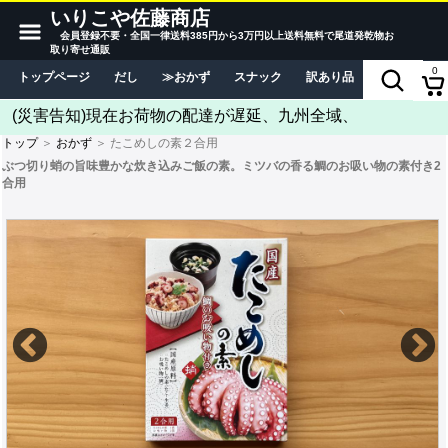
いりこや佐藤商店
会員登録不要・全国一律送料385円から3万円以上送料無料で尾道発乾物お
取り寄せ通販
0
トップページ
だし
おかず
スナック
訳あり品
当店につい
(災害告知)現在お荷物の配達が遅延、九州全域、
トップ
＞
おかず
＞ たこめしの素２合用
ぶつ切り蛸の旨味豊かな炊き込みご飯の素。ミツバの香る鯛のお吸い物の素付き2
合用