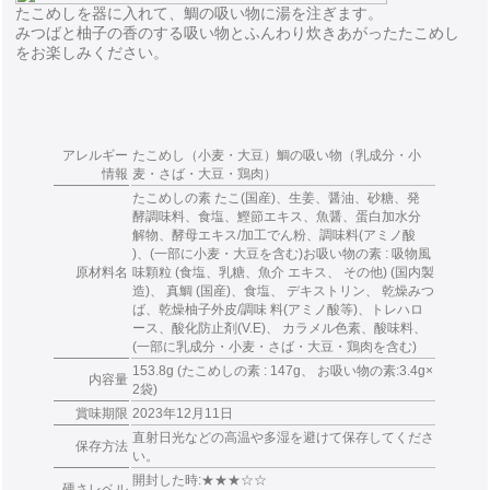
たこめしを器に入れて、鯛の吸い物に湯を注ぎます。
みつばと柚子の香のする吸い物とふんわり炊きあがったたこめし
をお楽しみください。
アレルギー
たこめし（小麦・大豆）鯛の吸い物（乳成分・小
情報
麦・さば・大豆・鶏肉）
たこめしの素 たこ(国産)、生姜、醤油、砂糖、発
酵調味料、食塩、鰹節エキス、魚醤、蛋白加水分
解物、酵母エキス/加工でん粉、調味料(アミノ酸
)、(一部に小麦・大豆を含む)お吸い物の素 : 吸物風
原材料名
味顆粒 (食塩、乳糖、魚介 エキス、 その他) (国内製
造)、 真鯛 (国産)、食塩、 デキストリン、 乾燥みつ
ば、乾燥柚子外皮/調味 料(アミノ酸等)、トレハロ
ース、酸化防止剤(V.E)、 カラメル色素、酸味料、
(一部に乳成分・小麦・さば・大豆・鶏肉を含む)
153.8g (たこめしの素 : 147g、 お吸い物の素:3.4g×
内容量
2袋)
賞味期限
2023年12月11日
直射日光などの高温や多湿を避けて保存してくださ
保存方法
い。
開封した時:★★★☆☆
硬さレベル