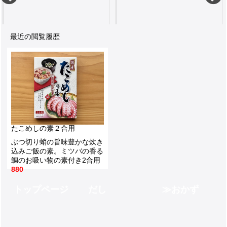
最近の閲覧履歴
ご飯や豆腐にほうれん草やお好み焼きや焼きそばにもふりかけるかつお80g
てまいら酢はほどよい酸味と甘みでとても重宝します内容量500ml
680
450
たこめしの素２合用
ぶつ切り蛸の旨味豊かな炊き
込みご飯の素。ミツバの香る
鯛のお吸い物の素付き2合用
880
トップページ
だし
おかず