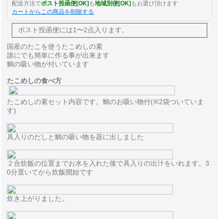
配送方法で
ポスト投函便[OK]
も
地域別便[OK]
もお選び頂けます
カートからこの商品を削除する
ポスト投函便には
1〜2点入ります。
国産のたこを使うたこめしの素
誰にでも簡単に作る事が出来ます
鯛の吸い物が付いています
たこめしの食べ方
たこめしの素セット内容です。鯛のお吸い物付(※2袋ついていま
す)
具入りのだしと鯛の吸い物を器に出しました
２合炊飯の位置までお水を入れた後で具入りの出汁をいれます。3
0分置いてから炊飯開始です
炊き上がりました。