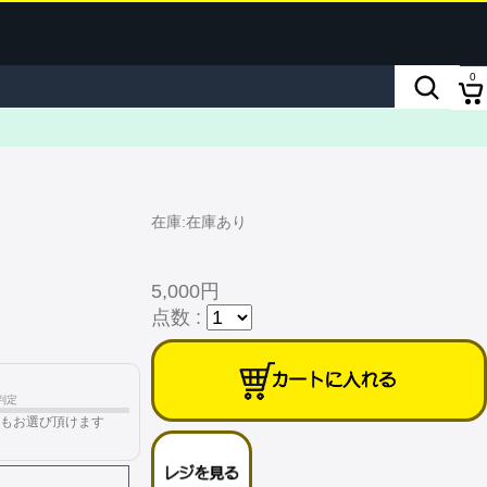
0
在庫:在庫あり
5,000円
点数 :
判定
もお選び頂けます