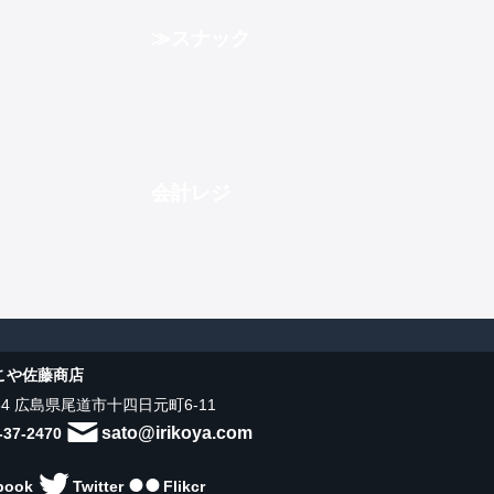
スナック
会計レジ
こや佐藤商店
034 広島県尾道市十四日元町6-11
sato@irikoya.com
-37-2470
book
Twitter
Flikcr