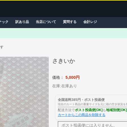
ナック
訳あり品
当店について
質問する
会計レジ
です
さきいか
価格：
5,000円
在庫:在庫あり
全国送料385円・ポスト投函便
現在のカート商品の重量サイズを元に箱の空き状況を
配送方法で
ポスト投函便[OK]
も
地域別便[OK]
カートからこの商品を削除する
ポスト投函便には
入りません。