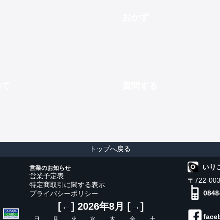
おかず
いて
質問する
トップへ戻る
いり
営業のお知らせ
営業予定表
〒722-0
特定商取引に関する表示
0848
プライバシーポリシー
[←]
2026年8月
[→]
face
日
月
火
水
木
金
土