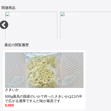
関連商品
剣先するめ
いりこせんべい
最近の閲覧履歴
5枚高級な位置付けにある剣先スルメはほんのり甘くて焼いても柔らかい
パリッとした食感16g
7,550
550
さきいか
500g最高の国産のいかで作ったさきいかは口の中
で広がる濃厚ですんだ味が最高です
5,000