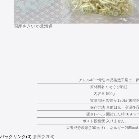
国産さきいか北海道
アレルギー情報
本品製造工場で、
原材料名
いか(北海道)
内容量
500g
賞味期限
製造か180日(未
保存方法
直射日光・高温多
硬さレベル
開封した時:★★☆
ポスト投函便
入りません。
栄養成分表示(100当り)
エネルギー285kcal
バックリンク(0)
参照(2208)