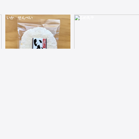
いか せんべい
うるめ丸干
60g国産のいかを煎餅にしたパリパリ食感のお菓子
50g焼く事で柔らかくなり食べやすくます
420
500