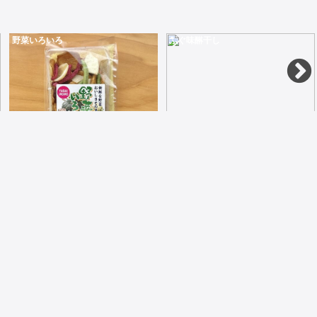
野菜いろいろ
ふぐ味醂干し
140gさつまいもにかぼちゃに人参に大根にゴーヤにトマトに蓮根に玉ねぎにオクラを油で揚げてカリカリです
60g食べてみたい味醂干しビタミンDとEを含み高タンパク低カロリー
581
1,000