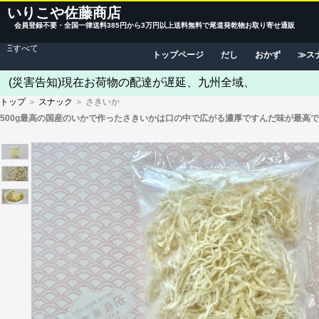
いりこや佐藤商店
会員登録不要・全国一律送料385円から3万円以上送料無料で尾道発乾物お取り寄せ通販
Ξすべて
トップページ
だし
おかず
ス
(災害告知)現在お荷物の配達が遅延、九州全域、
トップ
＞
スナック
＞ さきいか
500g最高の国産のいかで作ったさきいかは口の中で広がる濃厚ですんだ味が最高