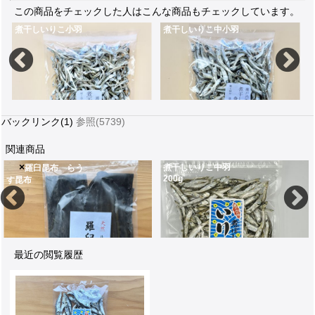
この商品をチェックした人はこんな商品もチェックしています。
煮干しいりこ小羽
煮干しいりこ中小羽
バックリンク(1)
参照(5739)
関連商品
×
煮干しいりこ中羽
羅臼昆布 らう
200g
す昆布
70gイライラする時はカルシウムいっぱいの煮干しいりこ小羽
100g別名たべるいりこ。瀬戸内海の漁で採れたカルシウムいっぱいの子供のおやつに最適
100g伊吹島を中
380
500
5
最近の閲覧履歴