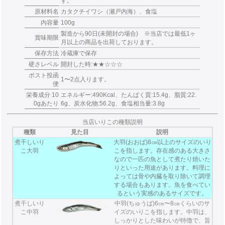
す。
原材料名
カタクチイワシ（瀬戸内海）、食塩
内容量
100g
製造から90日(未開封の場合) ※当店では最低1ヶ
賞味期限
月以上の商品を出荷しております。
保存方法
冷蔵庫で保存
硬さレベル
開封した時:★★☆☆☆
ポスト投函
1〜2点入ります。
便
栄養成分 10
エネルギー:490Kcal、たんぱく質:15.4g、脂質:22.
0gあたり
6g、炭水化物:56.2g、食塩相当量:3.8g
当店いりこの種類説明
種類
見た目
説明
煮干しいり
大羽(おおば)8㎝以上のサイズのいり
こ大羽
こを指します。存在感のある大きさ
なので一匹の魚として煮たり焼いた
りといった用途があります。料理に
よっては骨や内臓を取り除いて調理
する場合もあります。魚を食べてい
るという実感のあるサイズです。
煮干しいり
中羽(ちゅうば)6㎝〜8㎝くらいのサ
こ中羽
イズのいりこを指します。中羽は、
しっかりとした味わいが特徴で、旨