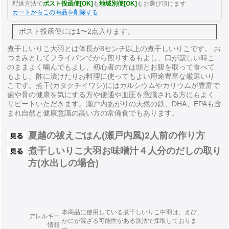
配送方法で
ポスト投函便[OK]
も
地域別便[OK]
もお選び頂けます
カートからこの商品を削除する
ポスト投函便には
1〜2点入ります。
煮干しいりこ大羽とは体長が8センチ以上の煮干しいりこです。 お
つまみとしてフライパンでから煎りするもよし、口が寂しい時こ
のままよく噛んでもよし、初心者の方は頭とお腹を取って食べて
もよし、酢に漬けたりお料理に使ってもよい用途豊富な厳選いり
こです。煮干(カタクチイワシ)にはカルシウムやカリウムが豊富で
歯や骨の健康を気にする方や便通や血圧を意識される方にもよく
リピートいただきます。瀬戸内あがりの天然の鉄、DHA、EPAも含
まれ自然と健康意識の高い方の常備食でもあります。
夏越の祓えごはん(瀬戸内風)2人前の作り方
煮干しいりこ大羽お味噌汁４人分のだしの取り
方(水出しの場合)
本商品に使用している煮干しいりこ中羽は、えび、
アレルギー
かにが混ざる可能性がある漁法で採取しておりま
情報