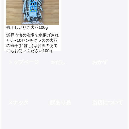
250g北海道の羅臼町で採れる貴重な昆布
瀬戸内海の漁場で採れた新鮮な煮干(にぼし)中羽はだしにもおかずにも使えます200g
2,900
1,000
煮干しいりこ大羽100g
瀬戸内海の漁場で水揚げされ
た8〜10センチクラスの大羽
の煮干(にぼし)はお酒のあて
にもお使いください100g
600
トップページ
だし
おかず
スナック
訳あり品
当店について