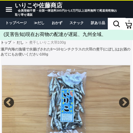
いりこや佐藤商店
会員登録不要・全国一律送料385円から3万円以上送料無料で尾道発乾物お
取り寄せ通販
0
トップページ
だし
おかず
スナック
訳あり品
当店につい
(災害告知)現在お荷物の配達が遅延、九州全域、
トップ
＞
だし
＞ 煮干しいりこ大羽100g
瀬戸内海の漁場で水揚げされた8〜10センチクラスの大羽の煮干(にぼし)はお酒の
あてにもお使いください100g