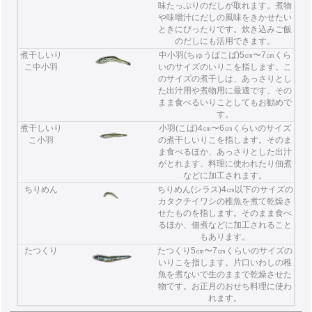
味たっぷりのだしが取れます。煮物
や味噌汁にだしの風味をきかせたい
ときにぴったりです。炊き込みご飯
のだしにも活用できます。
煮干しいり
中小羽(ちゅうばこば)5㎝〜7㎝くら
こ中小羽
いのサイズのいりこを指します。こ
のサイズの煮干しは、あっさりとし
た出汁用や煮物用に最適です。その
まま食べるいりことしてもお勧めで
す。
煮干しいり
小羽(こば)4㎝〜6㎝くらいのサイズ
こ小羽
の煮干しいりこを指します。そのま
ま食べるほか、あっさりとした出汁
がとれます。料理に使われたり佃煮
などに加工されます。
ちりめん
ちりめん(シラス)4㎝以下のサイズの
カタクチイワシの稚魚を煮て乾燥さ
せたものを指します。そのまま食べ
るほか、佃煮などに加工されること
もあります。
たつくり
たつくり5㎝〜7㎝くらいのサイズの
いりこを指します。片口いわしの稚
魚を煮ないで生のままで乾燥させた
物です。お正月のおせち料理に使わ
れます。