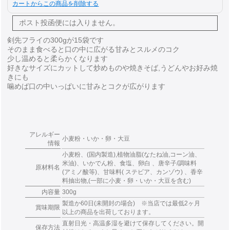
カートからこの商品を削除する
ポスト投函便には
入りません。
剣先フライの300gが15袋です
そのまま食べると口の中に広がる甘みとスルメのコク
少し温めると柔らかくなります
好きなサイズにカットして炒めものや焼きそば,うどんやお好み焼
きにも
噛めば口の中いっぱいに甘みとコクが広がります
アレルギー
小麦粉・いか・卵・大豆
情報
小麦粉、(国内製造),植物油脂(なたね油,コーン油、
米油)、いかでん粉、食塩、卵白 、唐辛子/調味料
原材料名
(アミノ酸等)、甘味料( ステビア、カンゾウ) 、香辛
料抽出物,(一部に小麦・卵・いか・大豆を含む)
内容量
300g
製造か60日(未開封の場合) ※当店では最低2ヶ月
賞味期限
以上の商品を出荷しております。
直射日光・高温多湿を避けて保存してください。開
保存方法