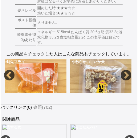
封後はなるべくお早めにお召しあがりください。
開封した時:★★★☆☆
硬さレベル
焼いた場合:★★☆☆☆
ポスト投函
入りません。
便
エネルギー 515kcal たんぱく質 20.5g 脂 質33.3g淡
栄養成分40
水化物 33.2g 食塩相当量2.2g この表示値は目安で
0gあたり
す。
この商品をチェックした人はこんな商品もチェックしています。
剣先フライ
やわらかい いか天
バックリンク(0)
参照(702)
関連商品
剣先するめ
いりこせんべい
80g甘みとコクのある剣先するめのイカフライ
食感がソフトなので噛んですぐいかの味が口一杯に広がる70g
55g秘伝の醤油ダ
590
390
3