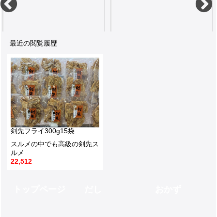
最近の閲覧履歴
5枚高級な位置付けにある剣先スルメはほんのり甘くて焼いても柔らかい
パリッとした食感16g
7,550
550
剣先フライ300g15袋
スルメの中でも高級の剣先ス
ルメ
22,512
トップページ
だし
おかず