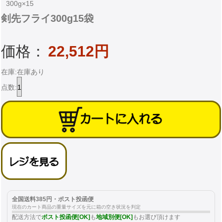
300g×15
剣先フライ300g15袋
価格：
22,512円
在庫:在庫あり
点数:
全国送料385円・ポスト投函便
現在のカート商品の重量サイズを元に箱の空き状況を判定
配送方法で
ポスト投函便[OK]
も
地域別便[OK]
もお選び頂けます