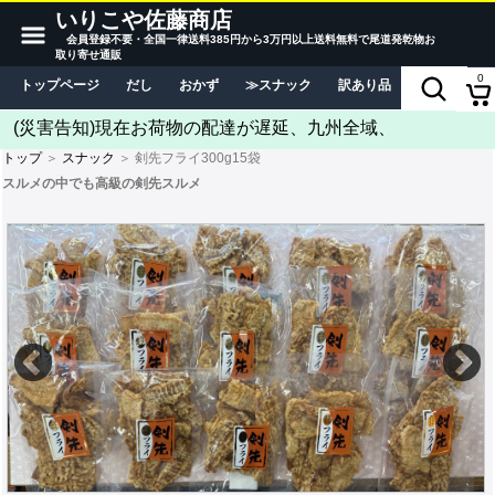
いりこや佐藤商店
会員登録不要・全国一律送料385円から3万円以上送料無料で尾道発乾物お
取り寄せ通販
0
トップページ
だし
おかず
スナック
訳あり品
当店につい
(災害告知)現在お荷物の配達が遅延、九州全域、
トップ
＞
スナック
＞ 剣先フライ300g15袋
スルメの中でも高級の剣先スルメ