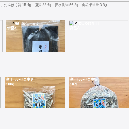
l、たんぱく質:15.4g、脂質:22.6g、炭水化物:56.2g、食塩相当量:3.8g
×
×
羅臼昆布 らう
煮しめ昆布 日
す昆布
高昆布
煮干しいりこ中羽
煮干しいりこ中羽
100g
1Kg
250g北海道の羅臼町で採れる貴重な昆布
便秘解消や免疫力アップそしておでんを作る時に魚を巻いた日高昆布だけでにしめを作ったりします
2,900
800