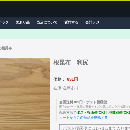
ナック
訳あり品
当店について
質問する
会計レジ
の根昆布
根昆布 利尻
価格：
891円
在庫:在庫あり
全国送料385円・ポスト投函便
現在のカート商品の重量サイズを元に箱の空き状況を
配送方法で
ポスト投函便[OK]
も
地域別便[OK]
カートからこの商品を削除する
ポスト投函便には
1〜3点まで入りま