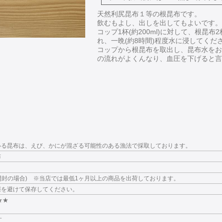
天然利尻昆布１等の根昆布です。
飲むもよし、出しを出してもよいです。
コップ1杯(約200ml)に対して、根昆布2
れ、一晩(約8時間)程度水に浸してくだ
コップから根昆布を取出し、昆布水をお
の流れがよくんなり、血圧を下げると言
いる昆布は、えび、かにが混ざる可能性のある漁法で採取しております。
布
未開封の場合) ※当店では最低1ヶ月以上の商品を出荷しております。
湿を避けて保存してください。
★★
す