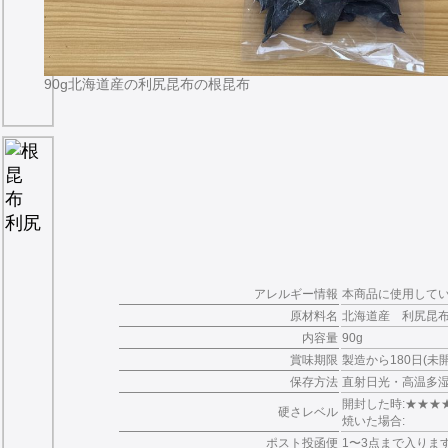
90g北海道産の利尻昆布の根昆布
アレルギー情報
本商品に使用して
原材料名
北海道産 利尻昆
内容量
90g
賞味期限
製造から180日(
保存方法
直射日光・高温多
開封した時:★★★
硬さレベル
焼いた場合:
ポスト投函便
1〜3点まで入りま