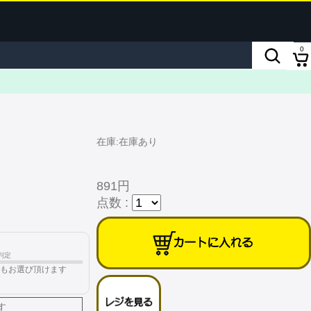
0
在庫:在庫あり
891円
点数 :
判定
もお選び頂けます
す