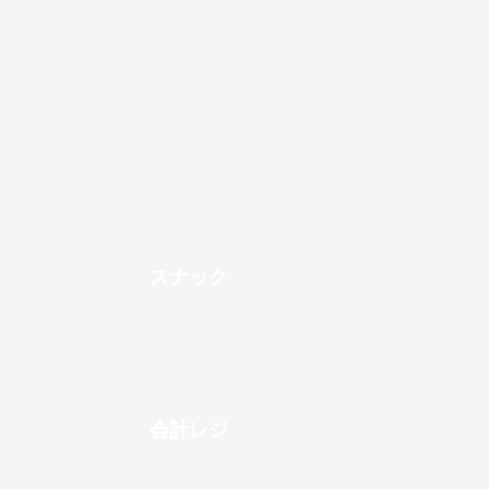
70gかつお風味が大切なお吸い物やすまし汁のだし内容量
90g血液の流れがよくなりお通じが改善されると言われヨードたっぷりの利尻昆布の根昆布
500
891
スナック
会計レジ