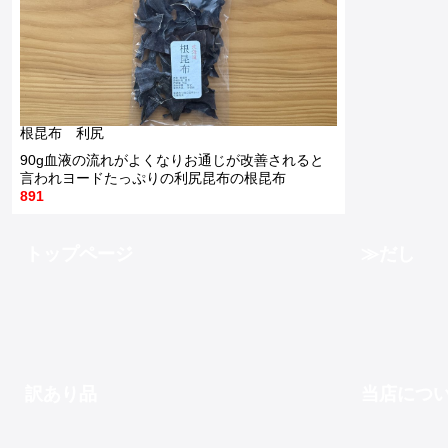
250g北海道の羅臼町で採れる貴重な昆布
瀬戸内海の漁場で採れた新鮮な煮干(にぼし)中羽はだしにもおかずにも使えます200g
2,900
1,000
根昆布 利尻
90g血液の流れがよくなりお通じが改善されると
言われヨードたっぷりの利尻昆布の根昆布
891
トップページ
だし
訳あり品
当店につ