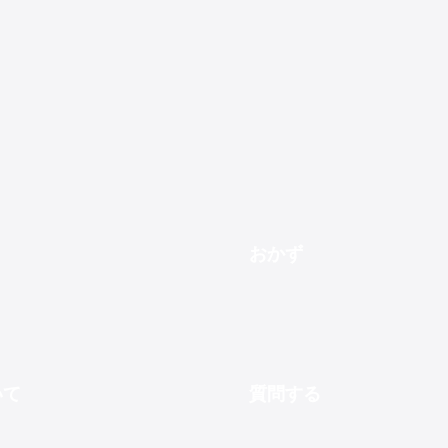
100g伊吹島を中心とした漁場で採れたカタクチイワシの煮干し(にぼし)はだしに最適です
瀬戸内海産かたくちいわしの煮干し(にぼし)は天然の旨味だしを含み料理のだしにも最適です1kg
500
4,950
おかず
いて
質問する