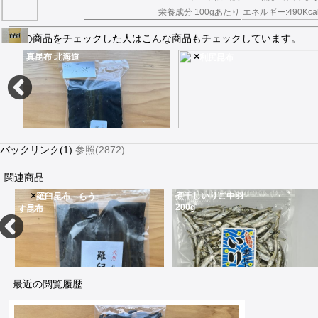
栄養成分 100gあたり
エネルギー:490Kca
この商品をチェックした人はこんな商品もチェックしています。
×
真昆布 北海道
利尻昆布
バックリンク(1)
参照(2872)
関連商品
×
煮干しいりこ中羽
羅臼昆布 らう
200g
す昆布
真昆布のグルタミン酸は脳の活性化・美肌効果
宗谷地方育ちの適度な塩味を含み澄む粘りのある上等な昆布
1,535
840
最近の閲覧履歴