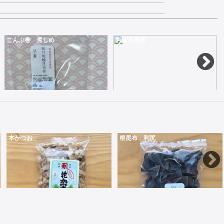
こんぶ巻 煮しめ
おぼろ昆布
本かつお
根昆布 利尻
水に浸して煮るだけの煮物やおでんの定番おかず10個入り
35gお吸い物やうどんやすまし汁に入れます
100
560