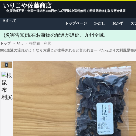
いりこや佐藤商店
会員登録不要・全国一律送料385円から3万円以上送料無料で尾道発乾物お取り寄せ通販
Ξすべて
トップページ
だし
おかず
ス
(災害告知)現在お荷物の配達が遅延、九州全域、
トップ
＞
だし
＞ 根昆布 利尻
90g血液の流れがよくなりお通じが改善されると言われヨードたっぷりの利尻昆布