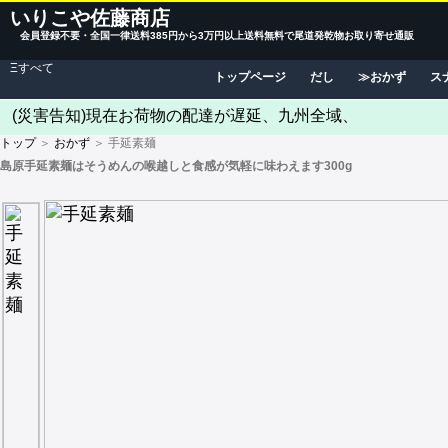
いりこや佐藤商店
会員登録不要・全国一律送料385円から3万円以上送料無料で尾道発乾物お取り寄せ通販
Ξすべて
トップページ
だし
おかず
ス
(災害告知)現在お荷物の配達が遅延、九州全域、
トップ
＞
おかず
＞ 手延素麺
島原手延素麺はそうめんの喉越しと食感が気軽に味わえます300g