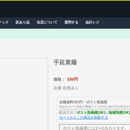
ナック
訳あり品
当店について
質問する
会計レジ
手延素麺
価格：
330円
在庫:在庫あり
全国送料385円・ポスト投函便
現在のカート商品の重量サイズを元に箱の空き状況を
配送方法で
ポスト投函便[OK]
も
地域別便[OK]
カートからこの商品を削除する
ポスト投函便には
1〜3点入ります。