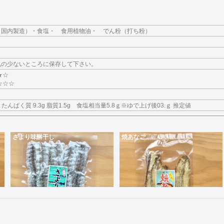
（国内製造）・食塩・ 食用植物油・ でん粉（打ち粉）
気の少ないところに保存して下さい。
★☆
☆☆☆
al たんぱく質 9.3g 脂質1.5g 食塩相当量5.8ｇ※ゆで上げ後03.ｇ 推定値
さより味醂干し
焼あなご