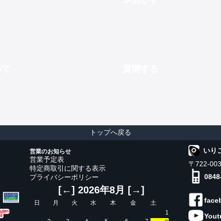
おかず
いて
質問する
トップへ戻る
いり
営業のお知らせ
営業予定表
〒722-0
特定商取引に関する表示
0848
プライバシーポリシー
[←]
2026年8月
[→]
face
日
月
火
水
木
金
土
1
Yout