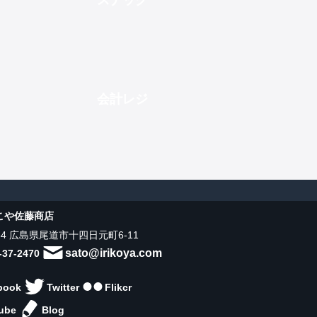
スナック
会計レジ
こや佐藤商店
034 広島県尾道市十四日元町6-11
sato@irikoya.com
-37-2470
book
Twitter
Flikcr
ube
Blog