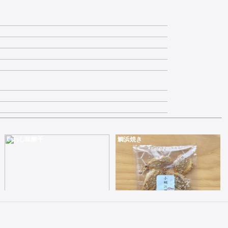
いわし味醂干
鯛浜焼き