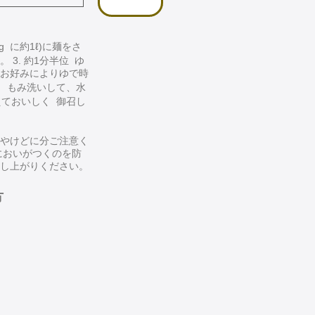
g に約1ℓ)に麺をさ
3. 約1分半位 ゆ
お好みによりゆで時
く もみ洗いして、水
えておいしく 御召し
やけどに分ご注意く
においがつくのを防
し上がりください。
方