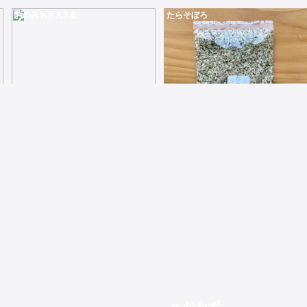
おのみちさん8点
たらそぼろ
80gビタミンB12含み脂質が少なく旨味成分が多い。甘くて柔らかい
80g穴子を柔らかく伸ばしておかずにもおつまみにも出来るように焼いてみました
800
500
煮干しいりこと昆布にごまとかつおを付属の秘伝のたれで混ぜるだけ183g
70g鱈に青のりとごまのふりかけでおにぎりや混ぜご飯に最適
6,400
400