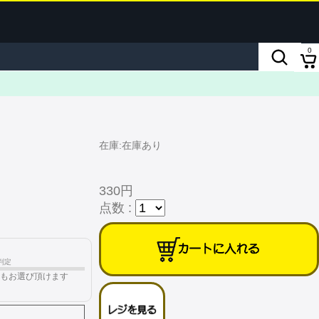
0
在庫:在庫あり
330円
点数 :
判定
もお選び頂けます