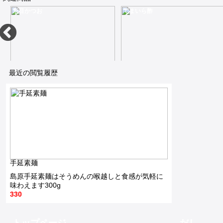
糸目かつお
てまいら酢
60g食べてみたい味醂干しビタミンDとEを含み高タンパク低カロリー
高級魚のふぐをすぐに召し上がれるように柔らかく伸ばして焼きました40g
1,000
1,200
最近の閲覧履歴
ご飯や豆腐にほうれん草やお好み焼きや焼きそばにもふりかけるかつお80g
てまいら酢はほどよい酸味と甘みでとても重宝します内容量500ml
680
450
手延素麺
島原手延素麺はそうめんの喉越しと食感が気軽に
味わえます300g
330