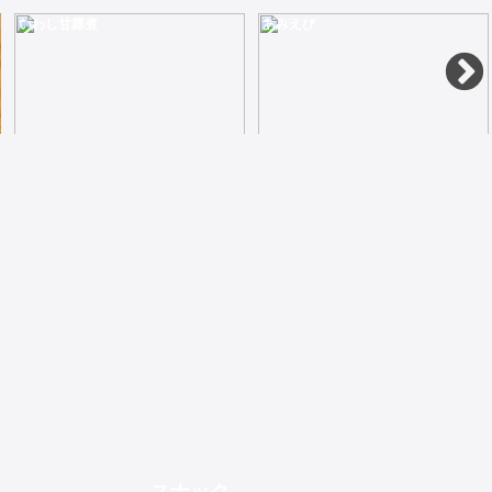
いわし甘露煮
あみえび
ごはんのおかずといえば昔からカルシュウムいっぱいのイワシの味醂干しが定番でした3枚入り
70g小さめの鯛に味醂と胡麻をつけて焼いておかずにもつまみにもなります
380
450
保存料、着色料、調味料（アミノ酸等）無添加で柔らかい食感がご飯に合います140g
40g天然色で柔らかく、かけて良し混ぜて良しのカルシウムえび
500
250