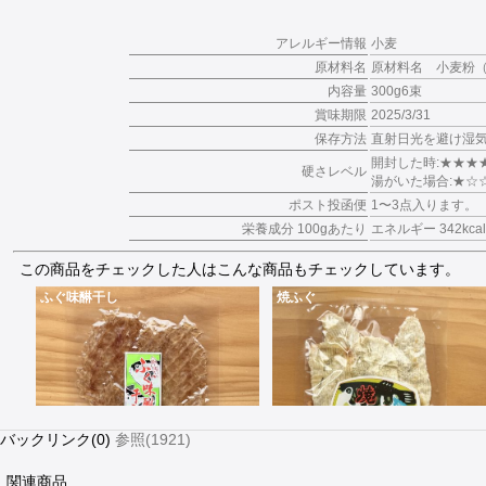
アレルギー情報
小麦
原材料名
原材料名 小麦粉
内容量
300g6束
賞味期限
2025/3/31
保存方法
直射日光を避け湿
開封した時:★★★
硬さレベル
湯がいた場合:★☆
ポスト投函便
1〜3点入ります。
栄養成分 100gあたり
エネルギー 342kc
この商品をチェックした人はこんな商品もチェックしています。
ふぐ味醂干し
焼ふぐ
バックリンク(0)
参照(1921)
関連商品