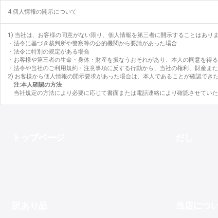
4.個人情報の開示について
1) 当社は、お客様の同意がない限り、個人情報を第三者に開示することはあ
・法令に基づき裁判所や警察等の公的機関から要請があった場合
・法令に特別の規定がある場合
・お客様や第三者の生命・身体・財産を損なうおそれがあり、本人の同意を得る
・法令や当社のご利用規約・注意事項に反する行動から、当社の権利、財産また
2) お客様から個人情報の開示要求があった場合は、本人であることが確認でき
注:本人確認の方法
当社規定の方法により必要に応じて書面または電話連絡により確認させていた
トップページ
だし
訳あり品
当店につ