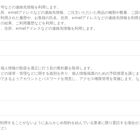
番号などの連絡先情報を利用します。
所、e-mailアドレスなどの連絡先情報、ご注文いただいた商品の種類や数量、ご
利用された履歴や、お客様の氏名、住所、e-mailアドレスなどの連絡先情報を利用
トの結果、ご利用履歴などを利用します。
、住所、e-mailアドレスなどの連絡先情報を利用します。
ら個人情報の取扱を適正に行う旨の誓約書を取得します。
体などの保管・管理などに関する規則を作り、個人情報保護のための予防措置を講じま
利用できるようアカウントとパスワードを用意し、アクセス権限管理を実施します。
利用することがないようにあらかじめ契約を結んでいる業者に限り委託する場合が
など）