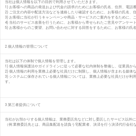
当社は個人情報を以下の目的で利用させていただきます。
1) お客様への商品の発送および代金の請求のためにお客様の氏名、住所、電話
2) ご注文の内容や配送方法などを連絡したり確認するために、お客様の氏名、住
3) お客様に当社が行うキャンペーンや商品・サービスのご案内をするために、ご
4) 当社のサービス改善を行うために、お客様から寄せられたご意見やアンケー
5) お客様からのご要望、お問い合わせに対する回答をするために、お客様の氏名
2.個人情報の管理について
当社は以下の体制で個人情報を管理します。
1) 個人情報保護法やガイドラインに従って必要な社内体制を整備し、従業員か
2) 個人情報の利用を業務上必要な社員だけに制限し、個人情報が含まれる媒
3) システムに保存されている個人情報については、業務上必要な社員だけが
す。
3.第三者提供について
当社がお預かりする個人情報は、業務委託先などに対し委託したサービス以外に
（例:業務委託先とは、商品集配送を請負う宅配業者、決済を行う決済代行会社